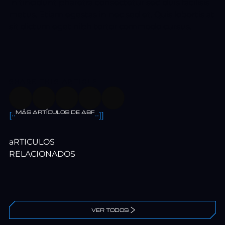
In tincidunt pharetra consectetur sed duis facilisis
metus. Etiam egestas in nec sed et. Quis lobortis at
sit dictum eget nibh tortor commodo cursus.
SHARE THIS ARTICLE
MÁS ARTÍCULOS DE ABF
[··
··]]
aRTICULOS
RELACIONADOS
VER TODOS