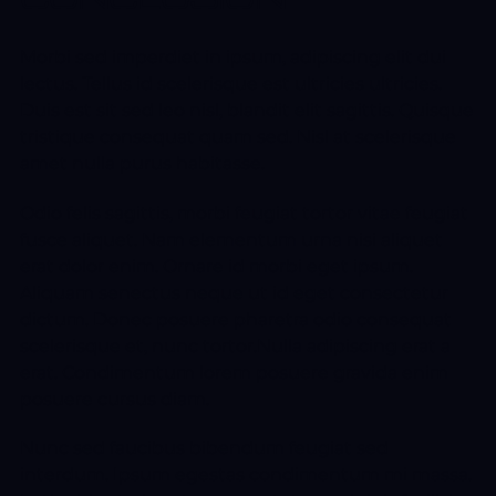
Morbi sed imperdiet in ipsum, adipiscing elit dui
lectus. Tellus id scelerisque est ultricies ultricies.
Duis est sit sed leo nisl, blandit elit sagittis. Quisque
tristique consequat quam sed. Nisl at scelerisque
amet nulla purus habitasse.
Odio felis sagittis, morbi feugiat tortor vitae feugiat
fusce aliquet. Nam elementum urna nisi aliquet
erat dolor enim. Ornare id morbi eget ipsum.
Aliquam senectus neque ut id eget consectetur
dictum. Donec posuere pharetra odio consequat
scelerisque et, nunc tortor.Nulla adipiscing erat a
erat. Condimentum lorem posuere gravida enim
posuere cursus diam.
Nunc sed faucibus bibendum feugiat sed
interdum. Ipsum egestas condimentum mi massa.