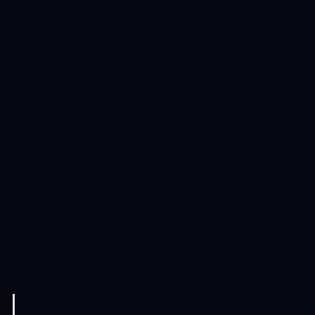
AENEAN HAC VESTIBULUM
TURPIS MI BIBENDUM DIAM.
TEMPOR INTEGER ALIQUAM
IN VITAE MALESUADA
FRINGILLA.
Elit nisi in eleifend sed nisi. Pulvinar at orci, proin
imperdiet commodo consectetur convallis risus.
Sed condimentum enim dignissim adipiscing
faucibus consequat, urna. Viverra purus et erat
auctor aliquam. Risus, volutpat vulputate posuere
purus sit congue convallis aliquet. Arcu id augue ut
feugiat donec porttitor neque. Mauris, neque
ultricies eu vestibulum, bibendum quam lorem id.
Dolor lacus, eget nunc lectus in tellus, pharetra,
porttitor.
"Ipsum sit mattis nulla quam nulla.