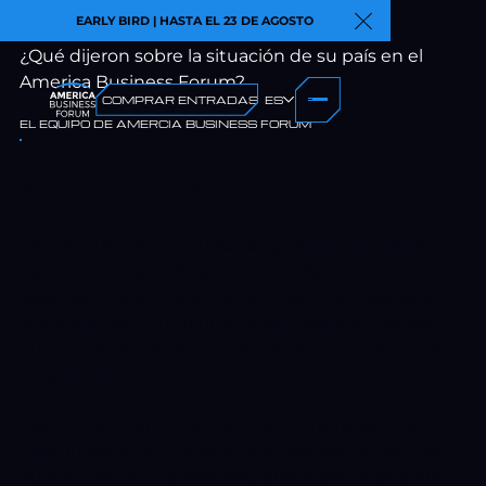
April 30, 2026
EARLY BIRD | HASTA EL 23 DE AGOSTO
Cerrar aviso
¿Qué dijeron sobre la situación de su país en el
America Business Forum?
COMPRAR ENTRADAS
ES
EL EQUIPO DE AMERCIA BUSINESS FORUM
INTRODUCTION
Mi tincidunt elit, id quisque ligula ac diam, amet.
Vel etiam suspendisse morbi eleifend faucibus
eget vestibulum felis. Dictum quis montes, sit sit.
Tellus aliquam enim urna, etiam. Mauris posuere
vulputate arcu amet, vitae nisi, tellus tincidunt. At
feugiat sapien varius id.
Eget quis mi enim, leo lacinia pharetra, semper.
Eget in volutpat mollis at volutpat lectus velit, sed
auctor. Porttitor fames arcu quis fusce augue enim.