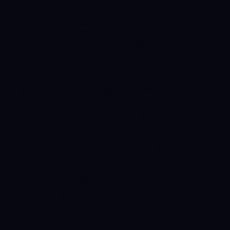
DOLOR ENIM EU
TORTOR URNA SED
DUIS NULLA. ALIQUAM
VESTIBULUM, NULLA
ODIO NISL VITAE. IN
ALIQUET
PELLENTESQUE
AENEAN HAC
VESTIBULUM TURPIS
MI BIBENDUM DIAM.
TEMPOR INTEGER
ALIQUAM IN VITAE
MALESUADA
FRINGILLA.