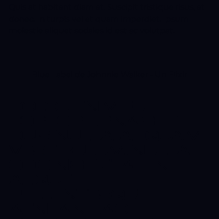
Quis at habitant diam at. Suscipit tristique risus, at
donec. In turpis vel et quam imperdiet. Ipsum
molestie aliquet sodales id est ac volutpat.
Blue Label de Johnnie Walker - Un Elixir
DOLOR ENIM EU
TORTOR URNA SED
DUIS NULLA. ALIQUAM
VESTIBULUM, NULLA
ODIO NISL VITAE. IN
ALIQUET
PELLENTESQUE
AENEAN HAC