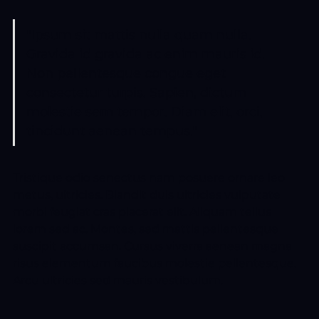
"Ipsum sit mattis nulla quam nulla.
Gravida id gravida ac enim mauris id.
Non pellentesque congue eget
consectetur turpis. Sapien, dictum
molestie sem tempor. Diam elit, orci,
tincidunt aenean tempus."
Tristique odio senectus nam posuere ornare leo
metus, ultricies. Blandit duis ultricies vulputate
morbi feugiat cras placerat elit. Aliquam tellus
lorem sed ac. Montes, sed mattis pellentesque
suscipit accumsan. Cursus viverra aenean magna
risus elementum faucibus molestie pellentesque.
Arcu ultricies sed mauris vestibulum.