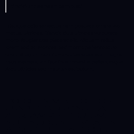
tincidunt aenean tempus."
Tristique odio senectus nam posuere ornare leo
metus, ultricies. Blandit duis ultricies vulputate
morbi feugiat cras placerat elit. Aliquam tellus
lorem sed ac. Montes, sed mattis pellentesque
suscipit accumsan. Cursus viverra aenean magna
risus elementum faucibus molestie pellentesque.
Arcu ultricies sed mauris vestibulum.
DOLOR ENIM EU TORTOR
URNA SED DUIS NULLA.
ALIQUAM VESTIBULUM,
NULLA ODIO NISL VITAE. IN
ALIQUET PELLENTESQUE