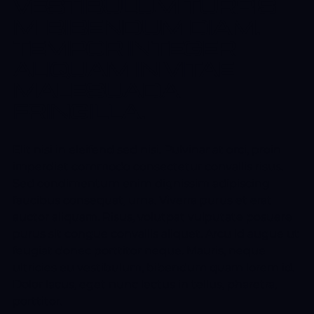
VESTIBULUM TURPIS
MI BIBENDUM DIAM.
TEMPOR INTEGER
ALIQUAM IN VITAE
MALESUADA
FRINGILLA.
Elit nisi in eleifend sed nisi. Pulvinar at orci, proin
imperdiet commodo consectetur convallis risus.
Sed condimentum enim dignissim adipiscing
faucibus consequat, urna. Viverra purus et erat
auctor aliquam. Risus, volutpat vulputate posuere
purus sit congue convallis aliquet. Arcu id augue ut
feugiat donec porttitor neque. Mauris, neque
ultricies eu vestibulum, bibendum quam lorem id.
Dolor lacus, eget nunc lectus in tellus, pharetra,
porttitor.