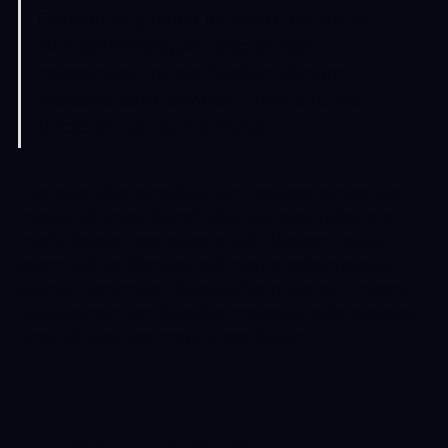
Gravida id gravida ac enim mauris id.
Non pellentesque congue eget
consectetur turpis. Sapien, dictum
molestie sem tempor. Diam elit, orci,
tincidunt aenean tempus."
Tristique odio senectus nam posuere ornare leo
metus, ultricies. Blandit duis ultricies vulputate
morbi feugiat cras placerat elit. Aliquam tellus
lorem sed ac. Montes, sed mattis pellentesque
suscipit accumsan. Cursus viverra aenean magna
risus elementum faucibus molestie pellentesque.
Arcu ultricies sed mauris vestibulum.
CONCLUSION