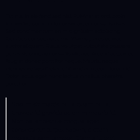
Elit nisi in eleifend sed nisi. Pulvinar at orci, proin
imperdiet commodo consectetur convallis risus.
Sed condimentum enim dignissim adipiscing
faucibus consequat, urna. Viverra purus et erat
auctor aliquam. Risus, volutpat vulputate posuere
purus sit congue convallis aliquet. Arcu id augue ut
feugiat donec porttitor neque. Mauris, neque
ultricies eu vestibulum, bibendum quam lorem id.
Dolor lacus, eget nunc lectus in tellus, pharetra,
porttitor.
"Ipsum sit mattis nulla quam nulla.
Gravida id gravida ac enim mauris id.
Non pellentesque congue eget
consectetur turpis. Sapien, dictum
molestie sem tempor. Diam elit, orci,